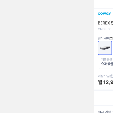
BEREX
CMSS-S0
컬러 선택
그
제품 옵션
슈퍼싱
예상 요금
월
12,
최근 견적 