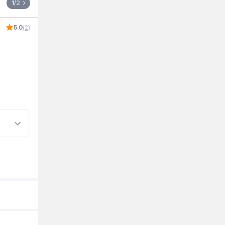
1
/
2
5.0
(
2
)