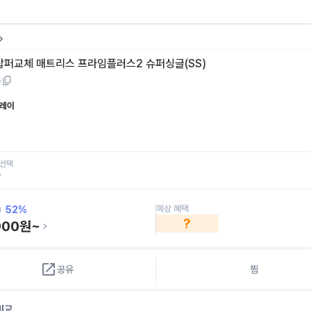
 탑퍼교체 매트리스 프라임플러스2 슈퍼싱글(SS)
5
레이
 선택
글
예상 혜택
52
%
?
900
원~
공유
찜
비교