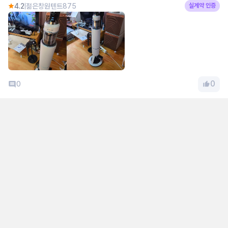
주 흡족합니다 고온세척브러시를 같이 구매 못 한게 아쉽네요 엄청 좋을듯 합
4.2
젊은창원텐트875
실계약 인증
니다 단점 : 무거워요 청소기를 몇개사용하는데 타 제품보단 무겁네요 묵직함
을 좋아하는분들은 괜찮을듯 해요
0
0