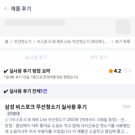
제품 후기
홈
무선청소기
비스포크 AI 제트 Lite 무선청소기 280W (액세서리 크래들 증정)
후기 목록
실사용 후기
견적 후기
✔️ 실사용 후기 평점 요약
4.2
/ 5.0
*실사용 후기
1
건을 기준으로 한 항목별 평균 평점입니다.
✔️ 실사용 후기 전체
1
건
삼성 비스포크 무선청소기 실사용 후기
1년전
20평대
삼성
비스포크 AI 제트 Lite 무선청소기 280W (액세서리 크래들 증정) - 산토
리니베이지
장점 : 흡입력이 아주 좋아요 소음도 작고 원래 다이슨유선 청소기를 사용햏는
데 소음이너무 커서 무용지물 이였습니다 이 제품은 소음작고 흡입력 좋고 아