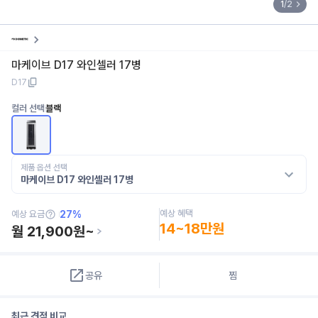
1
/
2
마케이브 D17 와인셀러 17병
D17
컬러 선택
블랙
제품 옵션 선택
마케이브 D17 와인셀러 17병
예상 혜택
예상 요금
27
%
14~18만원
월
21,900
원~
공유
찜
최근 견적 비교