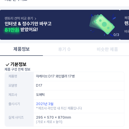
복
렌트리 견적 비교 후기
렌
인터넷 & 정수기만 바꾸고
받았어요!
바
0
/
3
제품정보
후기 0
비슷한 제품
기본정보
제품 구성 전체 정보
제품명
마케이브 D17 와인셀러 17병
모델명
D17
제조사
도메틱
출시시기
2021년 3월
*제조사 라인업 내 최신 제품입니다
실제 사이즈
295 x 570 x 870mm
(가로 x 세로 x 높이)