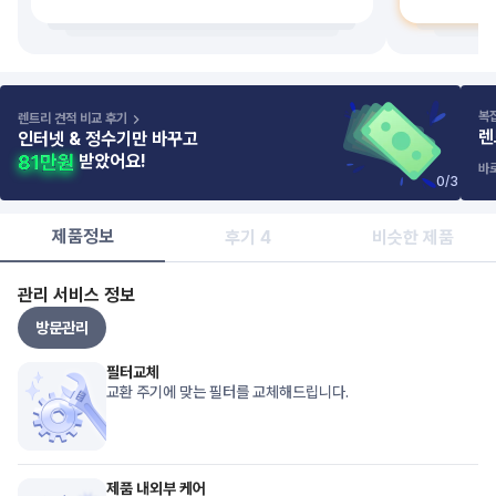
복
렌트리 견적 비교 후기
렌
인터넷 & 정수기만 바꾸고
받았어요!
바
0
/
3
제품정보
후기 4
비슷한 제품
관리 서비스 정보
방문관리
필터교체
교환 주기에 맞는 필터를 교체해드립니다.
제품 내외부 케어