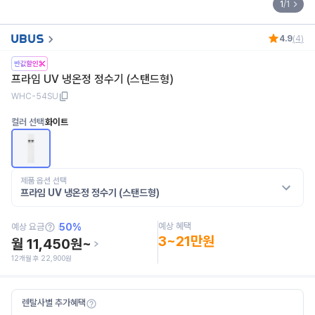
1
/
1
4.9
(
4
)
프라임 UV 냉온정 정수기 (스탠드형)
WHC-54SU
컬러 선택
화이트
제품 옵션 선택
프라임 UV 냉온정 정수기 (스탠드형)
예상 혜택
예상 요금
50
%
3~21만원
월
11,450
원~
12
개월 후
22,900
원
렌탈사별 추가혜택