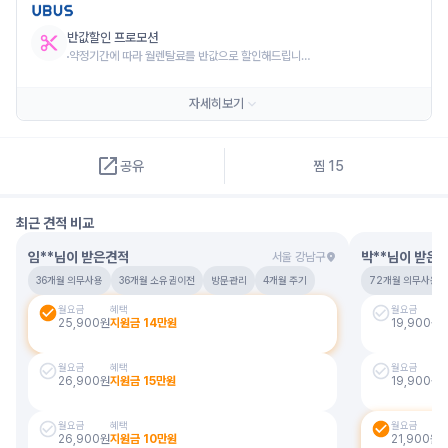
반값할인 프로모션
약정기간에 따라 월렌탈료를 반값으로 할인해드립니다.

* 약정기간 5년 : 12개월간 렌탈료 반값
*실제 프로모션 정보와 일치하지 않을 수 있으므로 계약 전 판매자와 정확한 정보를
자세히보기
확인하시기 바랍니다.
공유
찜
15
최근 견적 비교
임**님
이 받은견적
박**님
이 받은
서울 강남구
36개월 의무사용
36개월 소유권이전
방문관리
4개월 주기
72개월 의무사용
월요금
혜택
월요금
25,900
원
지원금
14
만원
19,900
원
월요금
혜택
월요금
26,900
원
지원금
15
만원
19,900
원
월요금
혜택
월요금
26,900
원
지원금
10
만원
21,900
원