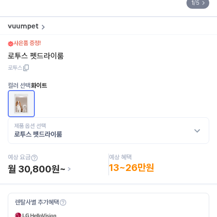
1
/
5
사은품 증정!
로투스 펫드라이룸
로투스
컬러 선택
화이트
제품 옵션 선택
로투스 펫드라이룸
예상 혜택
예상 요금
13~26만원
월
30,800
원~
렌탈사별 추가혜택