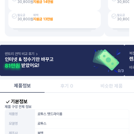
30,800
원
지원금
14
만원
30,800
원
월요금
혜택
월요금
30,800
원
지원금
13
만원
30,800
원
복
렌트리 견적 비교 후기
렌
인터넷 & 정수기만 바꾸고
받았어요!
바
0
/
3
제품정보
후기 0
비슷한 제품
기본정보
제품 구성 전체 정보
제품명
로투스 펫드라이룸
모델명
로투스
제조사
붐펫