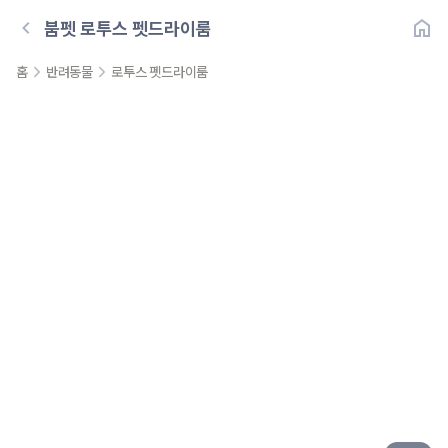
붐펫
로투스 펫드라이룸
홈
반려동물
로투스 펫드라이룸