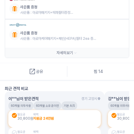
사은품 증정
사은품 : 아로마패키지+헤파필터증정

* 사은품 혜택은 사전고지없이 종료될 수 있습니다.
사은품 증정
사은품 : 아로마케어패키지+캐빈(HEPA)필터 2ea 증정

* 사은품 혜택은 사전고지없이 종료될 수 있습니다.
*실제 프로모션 정보와 일치하지 않을 수 있으므로 계약 전 판매자와 정확한 정보를
자세히보기
확인하시기 바랍니다.
공유
찜
14
최근 견적 비교
이**님
이 받은견적
강**님
이 받은
경기 고양시
60개월 의무사용
60개월 소유권이전
기본 A/S
60개월 의무사용
월요금
혜택
월요금
30,800
원
지원금
24
만원
30,800
원
월요금
혜택
월요금