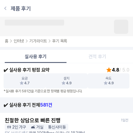
제품 후기
홈
인터넷
기가라이트
후기 목록
실사용 후기
견적 후기
✔️ 실사용 후기 평점 요약
4.8
/ 5.0
요금
설치
속도
4.7
4.9
4.9
*실사용 후기
581
건을 기준으로 한 항목별 평균 평점입니다.
✔️ 실사용 후기 전체
581
건
친절한 상담으로 빠른 진행
1일전
👫 2인 가구
🛋️ 거실
통신사이동