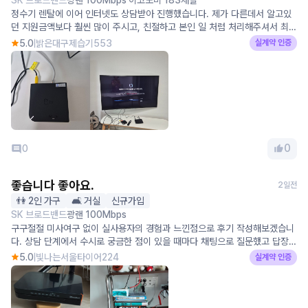
SK 브로드밴드
광랜 100Mbps 이코노미 183채널
정수기 렌탈에 이어 인터넷도 상담받아 진행했습니다. 제가 다른데서 알고있
던 지원금액보다 훨씬 많이 주시고, 친절하고 본인 일 처럼 처리해주셔서 최소
비용으로 상담 도와주셨어요. 와이파이도 공유기 사서 따로 하면 비용 더 안나
5.0
밝은대구제습기553
실계약 인증
간다 이런 팁도 주시고. 기존 해지/철거도 동시에 진행되고 부모님 댁에 해드
리는거라 중간에 막 막히거나 그럴지도 모르겠다 했는데 그냥 일사천리로 다
완료되었습니다. 3년 지나면 모 당연하게 렌트리에서 상담받아 진행하려구요.
앞으로도 많이 번창했으면 좋겠어요!
0
0
좋습니다 좋아요.
2일전
👫 2인 가구
🛋️ 거실
신규가입
SK 브로드밴드
광랜 100Mbps
구구절절 미사여구 없이 실사용자의 경험과 느낀점으로 후기 작성해보겠습니
다. 상담 단계에서 수시로 궁금한 점이 있을 때마다 채팅으로 질문했고 답장이
즉시 오지는 않았습니다만 충분히 빠르게 원하는 답을 받을 수 있었습니다. 오
5.0
빛나는서울타이어224
실계약 인증
히려 상담사님이 제 답장을 기다리셨을 것 같아요. 가입 결정 후에는 일사천리
로 미리 안내 받은 과정대로 전부 진행이 되었습니다. 답답할 이유가 없었습니
다. 제가 알아야 되는 내용은 이미 다 안내를 받은 상태에서 일들이 진행되었
기 때문입니다. 아직 설치 후 한달도 지나지 않았지만 문제없이 인터넷 잘 사