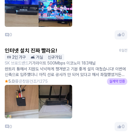
주셨습니다. 설치 후 TV와 인터넷도 문제없이 잘 사용하고 있어 전반적으로
만족스럽습니다.
0
0
인터넷 설치 진짜 빨라요!
6일전
👫 2인 가구
🛋️ 거실
신규가입
SK 브로드밴드
기가라이트 500Mbps 이코노미 183채널
렌트리 통해서 지원도 넉넉하게 챙겨받고 기분 좋게 설치 마쳤습니다! ​이번에
신축으로 입주했더니 아직 선로 공사가 안 되어 있다고 해서 좌절했었거든요.
최대 3개월... 낭패... ㅠㅠ 통신사마다 알아보기도 막막했는데, 상담해주신 분
5.0
좋은창원건조기275
실계약 인증
이 센스 있게 통신사별로 설치 제일 빨리 진행되는 쪽으로 알아봐 주겠다고 먼
저 제안해 주셨어요. ​"속도만 빨리 나오면 어디든 상관없다" 하고 기다렸는데,
당초 최대 3개월까지도 걸릴 수 있다던 게 겨우 2주 만에 뚝딱 끝나버렸네요! ​
막상 설치하고 나니 인터넷 속도도 완전 쌩쌩하고 너무 만족스러워요. 그동안
인터넷 없이 살면서 얼마나 답답하고 힘들었는지... 진짜 인터넷 없는 삶은 상
상도 하기 싫네요 ㅠㅠ 답답했던 마음 싹 내려갔습니다. 일처리 빠르고 친절하
게 챙겨주셔서 정말 감사해요!
0
0