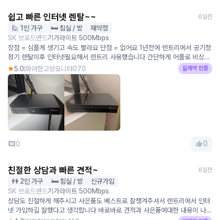
쉽고 빠른 인터넷 렌탈~~
6일전
🙋 1인 가구
🛏️ 침실 / 방
재약정
SK 브로드밴드
기가라이트 500Mbps
장점 = 심플게 생기고 속도 빨라요 단점 = 없어요 1년전에 렌트리에서 공기청
정기 렌탈이후 인터넷필요해서 렌트리 사용했습니다 간단하게 어플로 비상금
확인할수 있고 다른곳보다 제일 많이줘서 인터넷 렌탈 쉽게 했습니다 다른게
5.0
화려한고양모니터070
실계약 인증
필요하면 그냥 렌트리 들어와서 하는게 제일 편해요
0
0
친절한 상담과 빠른 견적~
6일전
👫 2인 가구
🛏️ 침실 / 방
신규가입
SK 브로드밴드
기가라이트 500Mbps
상담도 친절하게 해주시고 사은품도 베스트로 잘챙겨주셔서 렌트리에서 인터
넷 가입하길 잘했다고 생각합니다 바로바로 견적과 사은품에대한 내용이 나오
다보니 타사보다 접근하기편했고 사용자 입장으로 너무 편리하다고 느꼇습니