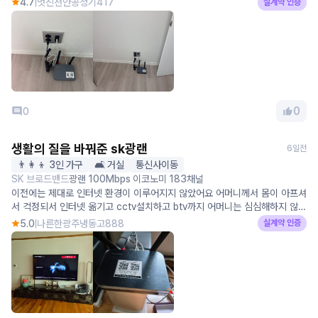
4.7
멋진천안공청기417
실계약 인증
다 다른분들도 걱정없이 이용하셨으면 좋겠습니다~
0
0
생활의 질을 바꿔준 sk광랜
6일전
👨‍👩‍👦 3인 가구
🛋️ 거실
통신사이동
SK 브로드밴드
광랜 100Mbps 이코노미 183채널
이전에는 제대로 인터넷 환경이 이루어지지 않았어요 어머니께서 몸이 아프셔
서 걱정되서 인터넷 옮기고 cctv설치하고 btv까지 어머니는 심심해하지 않으
시고 전 안심되고 진작설치할걸 했네요
5.0
나른한광주냉동고888
실계약 인증