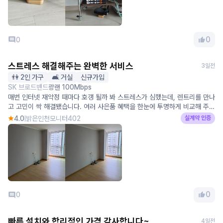
용하고 있습니다. 이상 후기 끝.
0
0
스트레스 해결해주는 완벽한 서비스
3일전
👫 2인 가구
🛋️ 거실
신규가입
SK 브로드밴드
광랜 100Mbps
매번 인터넷 재약정 때마다 호갱 될까 봐 스트레스가 심했는데, 렌트리를 만나
고 고민이 싹 해결됐습니다. 여러 사은품 혜택을 한눈에 투명하게 비교해 주니
믿음이 갔고, 당일 친절 상담부터 속전속결 설치까지 완벽했네요. 덕분에 지원
4.0
밝은인천모니터402
실계약 인증
금 빵빵하게 받고 기분 좋게 설치 마쳤습니다. 앞으로 인터넷 가입은 무조건
렌트리로 정착합니다! 최고예요.
0
0
빠른 설치와 합리적인 가격 감사합니다~
4일전