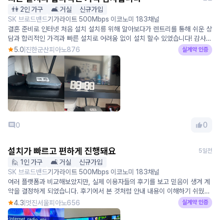
👫 2인 가구
🛋️ 거실
신규가입
SK 브로드밴드
기가라이트 500Mbps 이코노미 183채널
결혼 준비로 인터넷 처음 설치 설치릉 위해 알아보다가 렌트리를 통해 쉬운 상
담과 합리적인 가격과 빠른 설치로 어려움 없이 설치 할수 있었습니다! 감사합
니다~
5.0
진한군산피아노876
실계약 인증
0
0
설치가 빠르고 편하게 진행돼요
5일전
🙋 1인 가구
🛋️ 거실
신규가입
SK 브로드밴드
기가라이트 500Mbps 이코노미 183채널
여러 플랫폼과 비교해보았지만, 실제 이용자들의 후기를 보고 믿음이 생겨 계
약을 결정하게 되었습니다. 후기에서 본 것처럼 안내 내용이 이해하기 쉬웠고,
무엇보다 진행이 빨라 제가 원하는 일정에 맞춰 편하게 설치까지 받을 수 있었
4.3
멋진서울피아노656
실계약 인증
습니다. 상담 중 궁금했던 부분도 하나씩 친절하게 설명해주셔서 부담 없이 진
행할 수 있었고, 설치 기사님도 약속한 시간에 맞춰 방문해 깔끔하게 마무리해