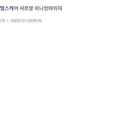
헬스케어
샤르망 미니안마의자
의자
샤르망 미니안마의자