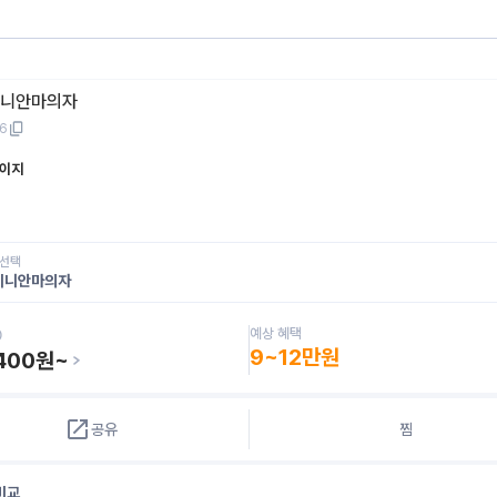
미니안마의자
6
이지
 선택
미니안마의자
예상 혜택
9~12만원
400
원~
공유
찜
비교