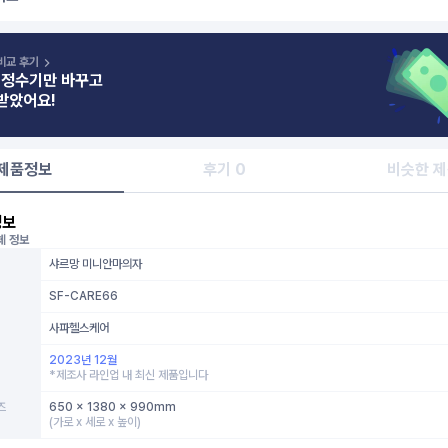
비교 후기
 정수기만 바꾸고
받았어요!
제품정보
후기 0
비슷한 
정보
체 정보
샤르망 미니안마의자
SF-CARE66
사파헬스케어
2023년 12월
*제조사 라인업 내 최신 제품입니다
즈
650 x 1380 x 990mm
(가로 x 세로 x 높이)