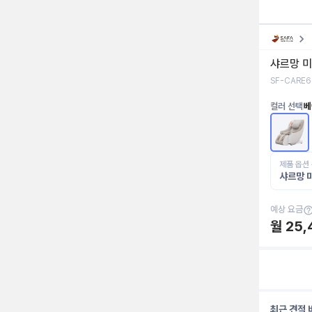
샤르망 
SF-CARE6
컬러 선택
베
제품 옵션
샤르망 
예상 요금
월
25,
최근 견적 