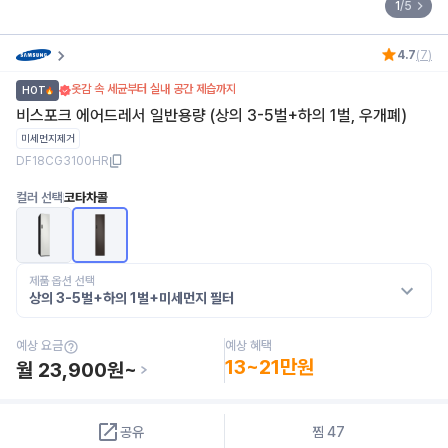
1
/
5
4.7
(
7
)
옷감 속 세균부터 실내 공간 제습까지
HOT
비스포크 에어드레서 일반용량 (상의 3-5벌+하의 1벌, 우개폐)
미세먼지제거
DF18CG3100HR
컬러 선택
코타차콜
제품 옵션 선택
상의 3-5벌+하의 1벌+미세먼지 필터
예상 혜택
예상 요금
13~21만원
월
23,900
원~
공유
찜
47