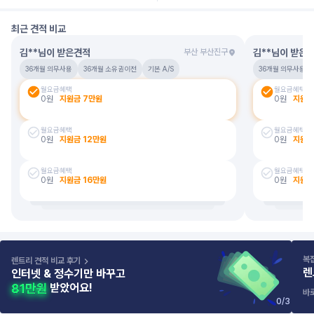
최근 견적 비교
김**님
이 받은견적
김**님
이 받은
부산 부산진구
36개월 의무사용
36개월 소유권이전
기본 A/S
36개월 의무사용
월요금
혜택
월요금
혜택
0
원
지원금
7
만원
0
원
지원
월요금
혜택
월요금
혜택
0
원
지원금
12
만원
0
원
지원
월요금
혜택
월요금
혜택
0
원
지원금
16
만원
0
원
지원
복
렌트리 견적 비교 후기
렌
인터넷 & 정수기만 바꾸고
받았어요!
바
0
/
3