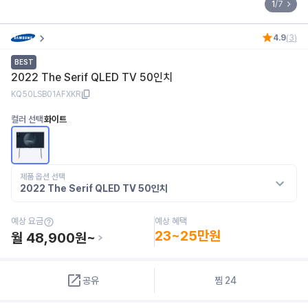
1
/
7
4.9
(
3
)
BEST
2022 The Serif QLED TV 50인치
KQ50LSB01AFXKR
컬러 선택
화이트
제품 옵션 선택
2022 The Serif QLED TV 50인치
예상 혜택
예상 요금
23~25만원
월
48,900
원~
공유
찜
24