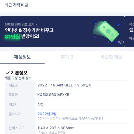
최근 견적 비교
복
렌트리 견적 비교 후기
렌
인터넷 & 정수기만 바꾸고
받았어요!
바
0
/
3
제품정보
후기 3
비슷한 제품
기본정보
제품 구성 전체 정보
제품명
2022 The Serif QLED TV 50인치
모델명
KQ50LSB01AFXKR
제조사
삼성
출시시기
2022년 3월
*장기간 안정적인 판매량으로 검증된 제품입니다
실제 사이즈
1143 x 207 x 686mm
(가로 x 세로 x 높이)