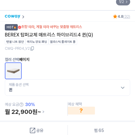
1
/
2
4.8
(
32
)
취향 따라, 계절 따라 바꾸는 맞춤형 매트리스
HOT
BEREX 탑퍼교체 매트리스 하이브리드4 퀸(Q)
텐셀 니트 원단
메리노 양모 패딩
엘라스틱 플레이트 폼
CMQ-PR04_V2
컬러 선택
베이지
제품 옵션 선택
퀸
예상 혜택
예상 요금
30
%
?
월
22,900
원~
공유
찜
65