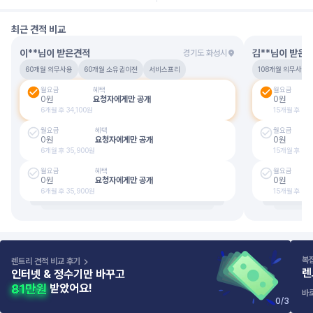
최근 견적 비교
이**님
이 받은견적
김**님
이 받은
경기도 화성시
60개월 의무사용
60개월 소유권이전
서비스프리
108개월 의무사용
월요금
혜택
월요금
0
원
요청자에게만 공개
0
원
6
개월 후
34,100
원
15
개월 후
21
월요금
혜택
월요금
0
원
요청자에게만 공개
0
원
6
개월 후
35,900
원
15
개월 후
22
월요금
혜택
월요금
0
원
요청자에게만 공개
0
원
6
개월 후
35,900
원
15
개월 후
22
복
렌트리 견적 비교 후기
렌
인터넷 & 정수기만 바꾸고
받았어요!
바
0
/
3