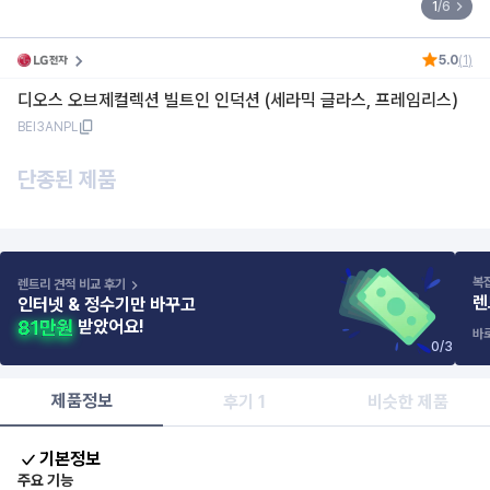
1
/
6
5.0
(
1
)
디오스 오브제컬렉션 빌트인 인덕션 (세라믹 글라스, 프레임리스)
BEI3ANPL
단종된 제품
복
렌트리 견적 비교 후기
렌
인터넷 & 정수기만 바꾸고
받았어요!
바
0
/
3
제품정보
후기 1
비슷한 제품
기본정보
주요 기능