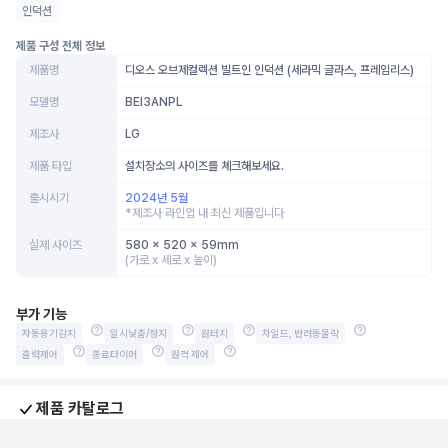
인덕션
제품 구성 전체 정보
제품명
디오스 오브제컬렉션 빌트인 인덕션 (세라믹 글라스, 프레임리스)
모델명
BEI3ANPL
제조사
LG
제품 타입
설치장소의 사이즈를 체크해보세요.
출시시기
2024년 5월
*제조사 라인업 내 최신 제품입니다
실제 사이즈
580 x 520 x 59mm
(가로 x 세로 x 높이)
부가 기능
자동용기감지
일시낮춤/정지
원터치
차일드, 반려동물락
출력제어
종료타이머
원격 제어
제품 카탈로그