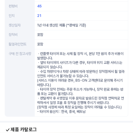
편평비
45
인치
21
생산일자
1년 이내 생산된 제품 (*판매일 기준)
장착비
포함
휠얼라인먼트
포함
구매 전 참고사항
ㆍ런플랫 타이어 또는 사제 휠 장착 시, 본당 1만 원의 추가 비용이
발생합니다.
ㆍ앞뒤 타이어의 사이즈가 다른 경우, 타이어 위치 교환 서비스는
제공되지 않습니다.
ㆍ수입 차량이거나 차량 상태에 따라 방문하신 장착점에서 휠 얼라
인먼트 서비스가 불가능할 수 있습니다.
(서비스 이용이 어려운 경우, BS-ON 고객센터로 문의해 주시기
바랍니다.)
ㆍ타이어 장착 전에는 주문 취소가 가능하나, 장착 완료 후에는 반
품 또는 교환이 불가합니다.
ㆍ렌탈계약 후 4영업일 이후 문자로 발송드린 장착점 연락처로 연
락하셔서 일정 조율 후 장착을 진행해 주시기 바랍니다.
(장착점 사정에 따라 특정 요일에는 장착이 어려울 수 있습니다.)
- 타이어 원산지 : 한국, 중국, 베트남
제품 카탈로그