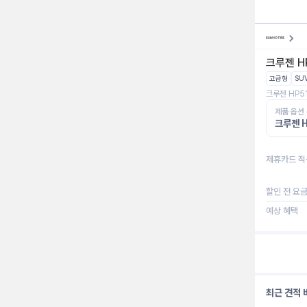
크루젠 HP
고급형
SU
크루젠 HP51
제품 옵션
크루젠 H
제휴카드 적
할인 전 요
예상 혜택
최근 견적 