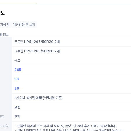
정보
가성비
매장방문 후 교체
체 정보
크루젠 HP51 265/50R20 2개
크루젠 HP51 265/50R20 2개
금호
265
50
20
1년 이내 생산된 제품 (*판매일 기준)
포함
먼트
포함
참고사항
ㆍ런플랫 타이어 또는 사제 휠 장착 시, 본당 1만 원의 추가 비용이 발생합니다.
ㆍ앞뒤 타이어의 사이즈가 다른 경우, 타이어 위치 교환 서비스는 제공되지 않습니다.