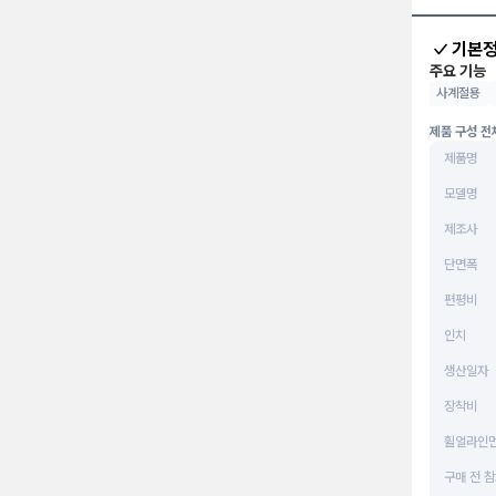
기본
주요 기능
사계절용
제품 구성 전
제품명
모델명
제조사
단면폭
편평비
인치
생산일자
장착비
휠얼라인
구매 전 