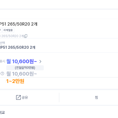
51 265/50R20 2개
V
사계절용
 265/50R20 2개
 선택
P51 265/50R20 2개
월
10,600
원~
용시
(전월실적
0
만원)
월
10,600
원~
금
1~2만원
공유
찜
비교