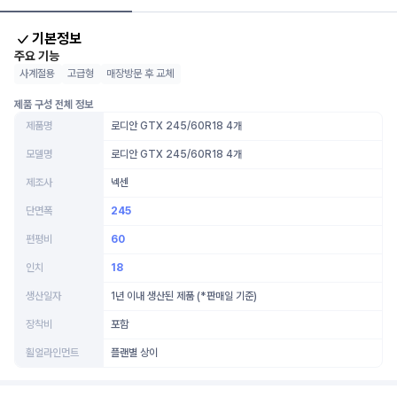
기본정보
주요 기능
사계절용
고급형
매장방문 후 교체
제품 구성 전체 정보
제품명
로디안 GTX 245/60R18 4개
모델명
로디안 GTX 245/60R18 4개
제조사
넥센
단면폭
245
편평비
60
인치
18
생산일자
1년 이내 생산된 제품 (*판매일 기준)
장착비
포함
휠얼라인먼트
플랜별 상이