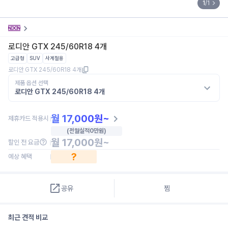
1
/
1
로디안 GTX 245/60R18 4개
고급형
SUV
사계절용
로디안 GTX 245/60R18 4개
제품 옵션 선택
로디안 GTX 245/60R18 4개
월
17,000
원~
제휴카드 적용시
(전월실적
0
만원)
월
17,000
원~
할인 전 요금
?
예상 혜택
공유
찜
최근 견적 비교