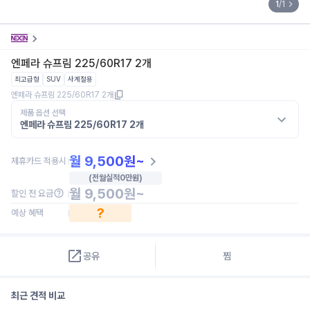
1
/
1
엔페라 슈프림 225/60R17 2개
최고급형
SUV
사계절용
엔페라 슈프림 225/60R17 2개
제품 옵션 선택
엔페라 슈프림 225/60R17 2개
월
9,500
원~
제휴카드 적용시
(전월실적
0
만원)
월
9,500
원~
할인 전 요금
?
예상 혜택
공유
찜
최근 견적 비교