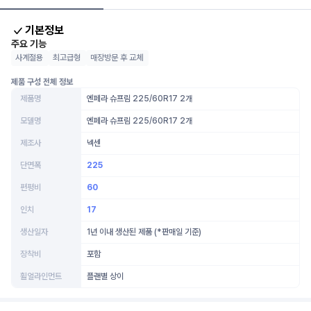
기본정보
주요 기능
사계절용
최고급형
매장방문 후 교체
제품 구성 전체 정보
제품명
엔페라 슈프림 225/60R17 2개
모델명
엔페라 슈프림 225/60R17 2개
제조사
넥센
단면폭
225
편평비
60
인치
17
생산일자
1년 이내 생산된 제품 (*판매일 기준)
장착비
포함
휠얼라인먼트
플랜별 상이