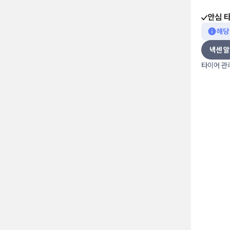
안심 
해당
넥센 
타이어 관