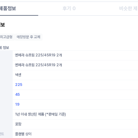
제품정보
후기 0
비슷한 
정보
최고급형
매장방문 후 교체
체 정보
엔페라 슈프림 225/45R19 2개
엔페라 슈프림 225/45R19 2개
넥센
225
45
19
1년 이내 생산된 제품 (*판매일 기준)
포함
먼트
플랜별 상이