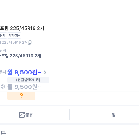
프림 225/45R19 2개
용차
사계절용
225/45R19 2개
 선택
프림 225/45R19 2개
월
9,500
원~
용시
(전월실적
0
만원)
월
9,500
원~
금
?
공유
찜
비교