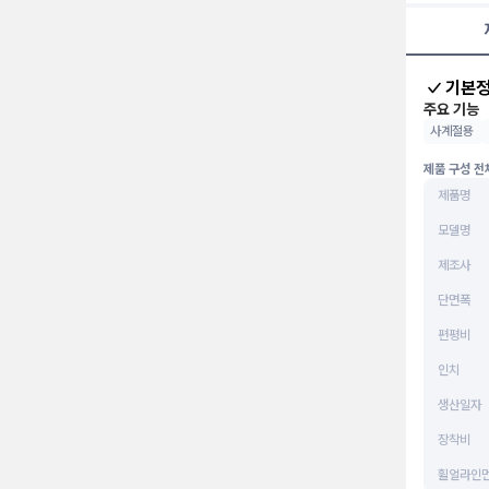
기본
주요 기능
사계절용
제품 구성 전
제품명
모델명
제조사
단면폭
편평비
인치
생산일자
장착비
휠얼라인