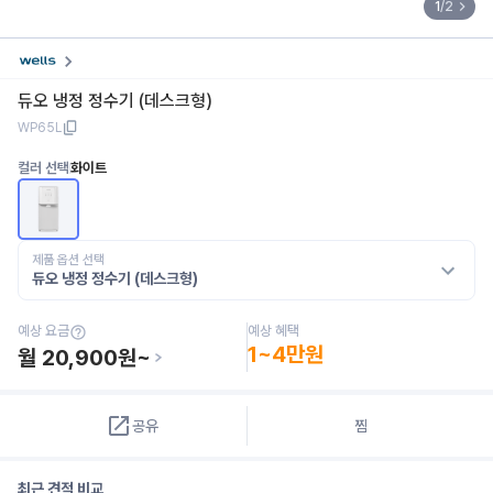
1
/
2
듀오 냉정 정수기 (데스크형)
WP65L
컬러 선택
화이트
제품 옵션 선택
듀오 냉정 정수기 (데스크형)
예상 혜택
예상 요금
1~4만원
월
20,900
원~
공유
찜
최근 견적 비교