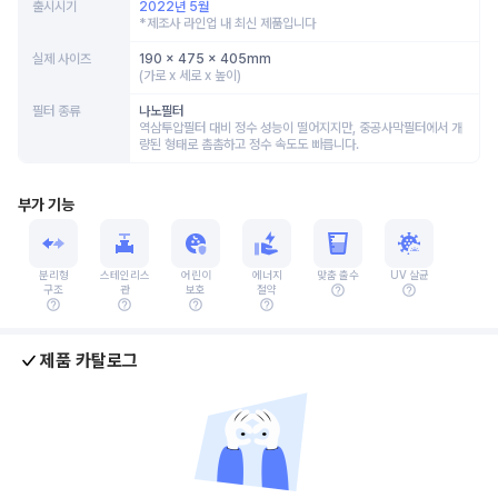
출시시기
2022년 5월
*제조사 라인업 내 최신 제품입니다
실제 사이즈
190 x 475 x 405mm
(가로 x 세로 x 높이)
필터 종류
나노필터
역삼투압필터 대비 정수 성능이 떨어지지만, 중공사막필터에서 개
량된 형태로 촘촘하고 정수 속도도 빠릅니다.
부가 기능
분리형
스테인리스
어린이
에너지
맞춤 출수
UV 살균
구조
관
보호
절약
제품 카탈로그