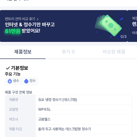
복
렌트리 견적 비교 후기
렌
인터넷 & 정수기만 바꾸고
받았어요!
바
0
/
3
제품정보
후기 0
비슷한 제품
기본정보
주요 기능
냉수
정수
제품 구성 전체 정보
제품명
듀오 냉정 정수기 (데스크형)
모델명
WP65L
제조사
교원웰스
제품 타입
올려 두고 사용하는 데스크탑형 정수기