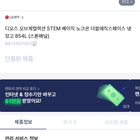
1
/
13
디오스 오브제컬렉션 STEM 베이직 노크온 더블매직스페이스 냉
장고 854L (스톤패널)
M875SVV582S
단종된 제품
복
렌트리 견적 비교 후기
렌
인터넷 & 정수기만 바꾸고
받았어요!
바
0
/
3
제품정보
후기 0
비슷한 제품
관리 서비스 정보