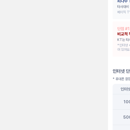
최다수 
타사대비 
베이직 T
단점 #
1
비교적 
KT는 타
*인터넷 
어 있어요
인터넷 단
* 휴대폰 결
인터
10
50