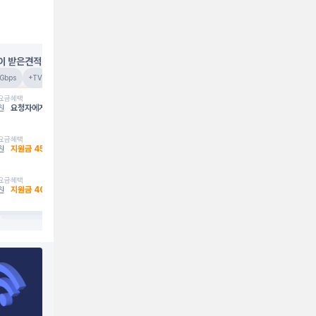
이 받은견적
임**
경기 의정부시
Gbps
+TV
3년약정
에센스 
요금
혜택
원
요청자에게만 공개
요금
혜택
원
지원금
45
만원
요금
혜택
원
지원금
40
만원