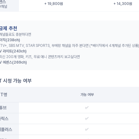
센스
+ 19,800원
+ 14,300원
9채널
요금제 추천
 채널들로도 충분하다면
이직(238ch)
 TV+, SBS MTV, STAR SPORTS, 부메랑 채널을 자주 본다면 (*베이직에서 4개채널 추가된 상품
V 라이트(243ch)
최신 200개 영화, 키즈, 무료 애니 콘텐츠까지 보고싶다면
V 에센스(269ch)
T 시청 가능 여부
TT명
가능 여부
튜브
✅
플릭스
✅
니플러스
✅