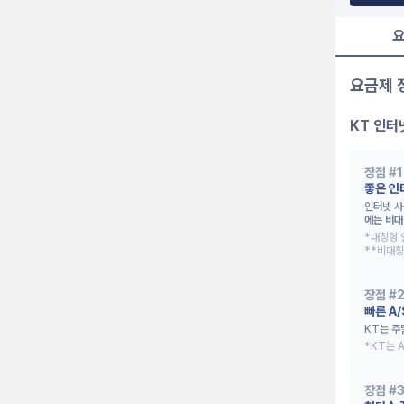
요
요금제 
KT 인터
장점 #
1
좋은 인
인터넷 사
에는 비대
*대칭형 
**비대칭
장점 #
빠른 A
KT는 주
*KT는 
장점 #