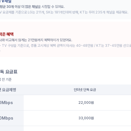
TV채널
평균 30개 이상 더 많은 채널
을 시청할 수 있어요.
V 요금제를 기준으로 LG는 211개, SK는 181개인데에 반해, KT는 무려 235개 채널을 제공해요.
적은 혜택
사와 비교해서 많게는 21만원까지 혜택차이가 있었어요.
+ TV 구성을 기준으로, 경품 고시제상 혜택 금액이 타사는 40~48만원 / KT는 37~45만원 선으
.
독 요금표
합 전 기준
넷 요금제명
인터넷 단독 요금
0Mbps
22,000원
0Mbps
33,000원