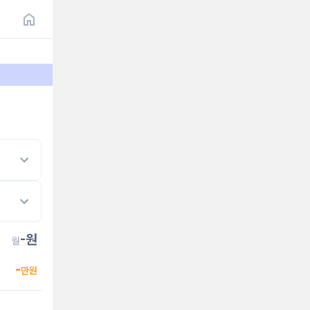
-
원
월
-
만원