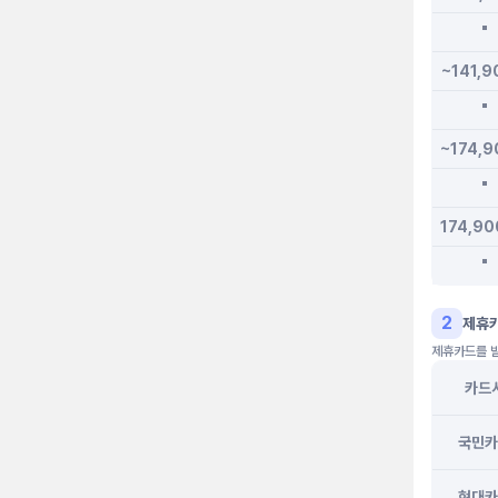
"
~141,
"
~174,
"
174,9
"
2
제휴
제휴카드를 발
카드
국민카
현대카