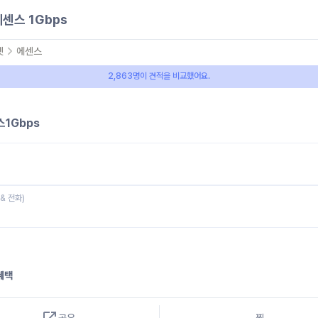
에센스 1Gbps
넷
에센스
2,863명이 견적을 비교했어요.
스1Gbps
 & 전화)
혜택