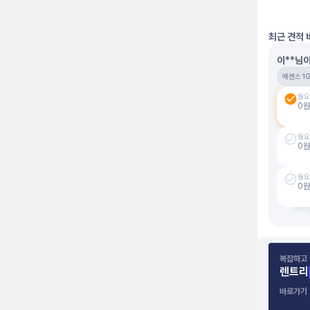
최근 견적 
이**님
에센스 1G
월요
0
원
월요
0
원
월요
0
원
복잡하고 
렌트리
바로가기