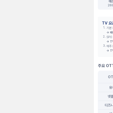
에
26
TV 
1
.
기본
→
베
2
.
SPO
→
T
3
.
매주 
→
T
주요 OT
O
유
넷
디즈