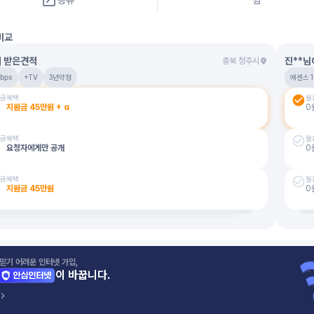
공유
찜
비교
이 받은견적
진**님
충북 청주시
bps
+TV
3년약정
에센스 1
금
혜택
월
지원금
45
만원
+ α
0
금
혜택
월
요청자에게만 공개
0
금
혜택
월
지원금
45
만원
0
믿기 어려운 인터넷 가입,
이 바꿉니다.