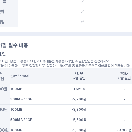
이브
✅
왓챠
✅
티빙
✅
야할 필수 내용
할인
KT 인터넷을 이용중이거나, KT 휴대폰을 사용중이라면, 꼭 결합할인을 신청하세요.
객님이 이용하는 “총액 결합할인”은 결합하는 휴대폰의 총 요금을 기준으로 아래와 같이 적용됩니다.
폰
인터넷
휴대폰
인터넷 요금제
요금 할인
요금 할인
합산
00원
100MB
-1,650
원
-
500MB / 1GB
-2,200
원
-
00원
100MB
-3,300
원
-
500MB / 1GB
-5,500
원
-
900원
100MB
-5,500
원
-3,300
원