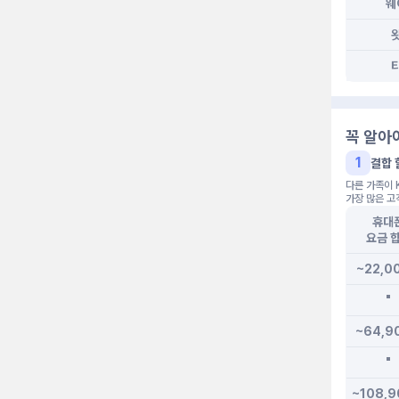
웨
꼭 알아
1
결합 
다른 가족이 
가장 많은 고
휴대
요금 
~22,0
"
~64,9
"
~108,