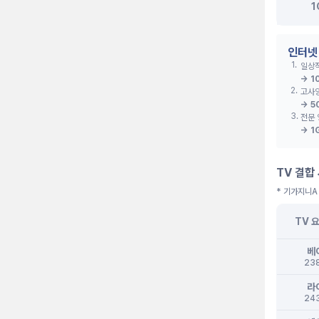
1
인터넷
1
.
일상적
→
1
2
.
고사양
→
5
3
.
전문 
→
1
TV 결합
* 기가지니A
TV 
베
23
라
24