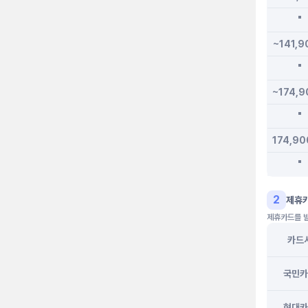
"
~141,
"
~174,
"
174,9
"
2
제휴
제휴카드를 발
카드
국민카
현대카