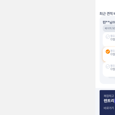
최근 견적 
한**님
베이직 5
월요
0
원
월요
0
원
월요
0
원
복잡하고 
렌트리
바로가기