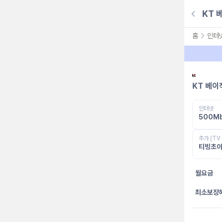
KT 
홈
인터
KT 베이
인터넷
500M
추가 (TV
티빙초이
월요금
최소보장