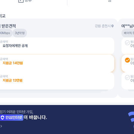
공유
찜
비교
이 받은견적
여**님
강원 춘천시
00Mbps
3년약정
베이직 
금
혜택
월
요청자에게만 공개
0
금
혜택
월
지원금
14
만원
0
금
혜택
월
지원금
13
만원
0
믿기 어려운 인터넷 가입,
이 바꿉니다.