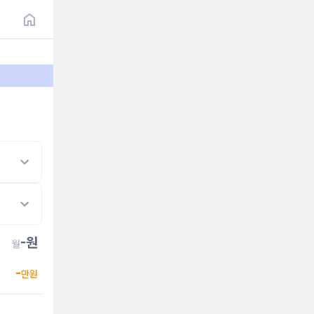
-
원
월
-
만원