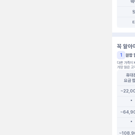
웨
꼭 알아
1
결합 
다른 가족이 
가장 많은 고
휴대
요금 
~22,0
"
~64,9
"
~108,