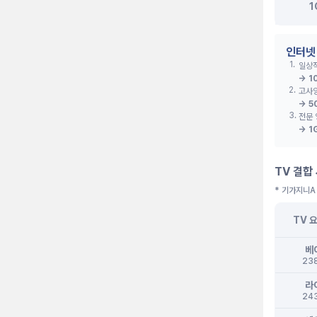
1
인터넷
1
.
일상적
→
1
2
.
고사양
→
5
3
.
전문 
→
1
TV 결합
* 기가지니A
TV 
베
23
라
24