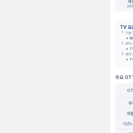
에
26
TV 
1
.
기본
→
베
2
.
SPO
→
T
3
.
매주 
→
T
주요 OT
O
유
넷
디즈