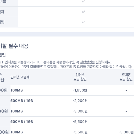
이브
✅
왓챠
✅
티빙
✅
야할 필수 내용
할인
KT 인터넷을 이용중이거나, KT 휴대폰을 사용중이라면, 꼭 결합할인을 신청하세요.
객님이 이용하는 “총액 결합할인”은 결합하는 휴대폰의 총 요금을 기준으로 아래와 같이 적용됩니다.
폰
인터넷
휴대폰
인터넷 요금제
요금 할인
요금 할인
합산
00원
100MB
-1,650
원
-
500MB / 1GB
-2,200
원
-
00원
100MB
-3,300
원
-
500MB / 1GB
-5,500
원
-
900원
100MB
-5,500
원
-3,300
원