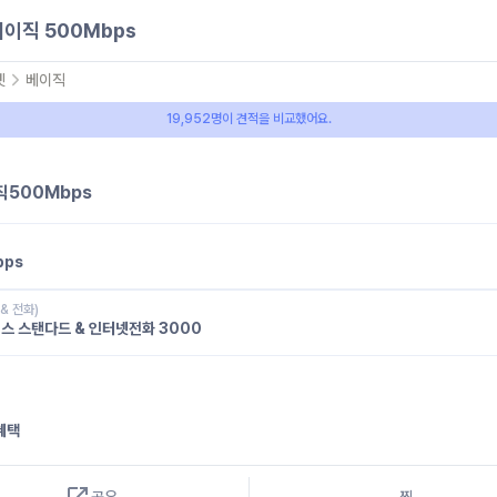
베이직 500Mbps
넷
베이직
19,952명이 견적을 비교했어요.
직500Mbps
bps
 & 전화)
스 스탠다드 & 인터넷전화 3000
혜택