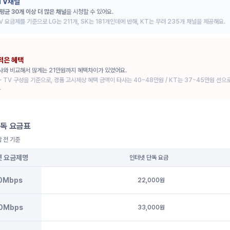
TV채널
평균 30개 이상 더 많은 채널
을 시청할 수 있어요.
V 요금제를 기준으로 LG는 211개, SK는 181개인데에 반해, KT는 무려 235개 채널을 제공해요.
적은 혜택
사와 비교해서 많게는 21만원까지 혜택차이가 있었어요.
+ TV 구성을 기준으로, 경품 고시제상 혜택 금액이 타사는 40~48만원 / KT는 37~45만원 선으
.
독 요금표
합 전 기준
넷 요금제명
인터넷 단독 요금
0Mbps
22,000원
0Mbps
33,000원