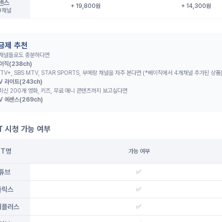
센스
+ 19,800원
+ 14,300원
9채널
요금제 추천
 채널들로도 충분하다면
이직(238ch)
 TV+, SBS MTV, STAR SPORTS, 부메랑 채널을 자주 본다면 (*베이직에서 4개채널 추가된 상품
V 라이트(243ch)
최신 200개 영화, 키즈, 무료 애니 콘텐츠까지 보고싶다면
V 에센스(269ch)
T 시청 가능 여부
TT명
가능 여부
튜브
✅
플릭스
✅
니플러스
✅