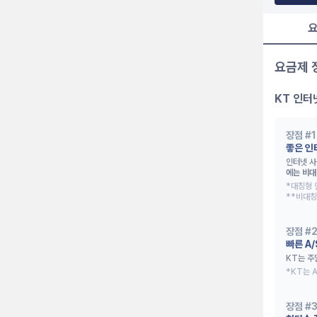
요
요금제 
KT 인터
장점 #
1
좋은 인
인터넷 사
에는 비대
*대칭형 
**비대칭
장점 #
빠른 A
KT는 주
*KT는 
장점 #