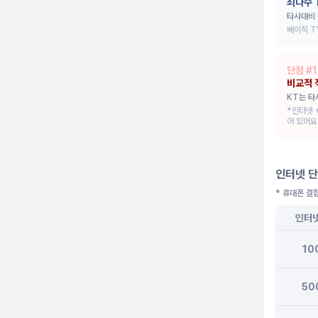
최다수 
타사대비 
베이직 T
단점 #
1
비교적 
KT는 타
*인터넷 
어 있어요
인터넷 단
* 휴대폰 결
인터
10
50