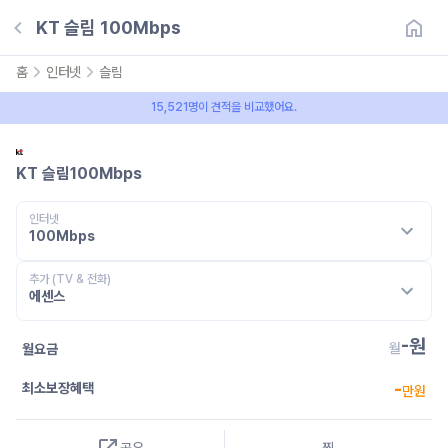
KT 슬림 100Mbps
홈
인터넷
슬림
15,521명이 견적을 비교했어요.
KT 슬림100Mbps
인터넷
100Mbps
추가 (TV & 전화)
에센스
-
원
월
월요금
-
최소보장혜택
만원