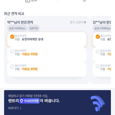
공유
찜
최근 견적 비교
박**님
이 받은견적
강**님
이 받은
경기 고양시
슬림 100Mbps
3년약정
슬림 100Mbps
월요금
혜택
월요금
혜택
0
원
요청자에게만 공개
0
원
요청자
월요금
혜택
월요금
혜택
0
원
지원금
9
만원
0
원
지원
월요금
혜택
월요금
혜택
0
원
지원금
8
만원
0
원
지원
복잡하고 믿기 어려운 인터넷 가입,
렌트리
이 바꿉니다.
바로가기