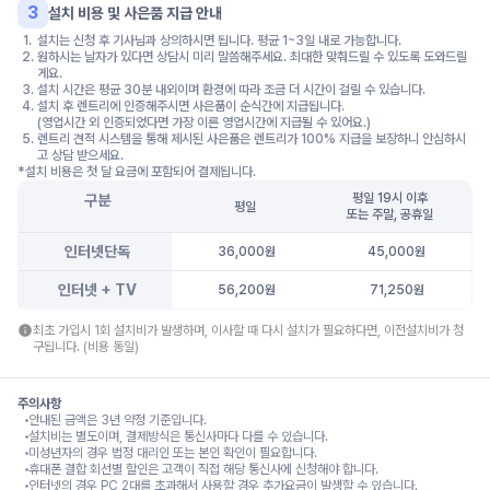
3
설치 비용 및 사은품 지급 안내
1
.
설치는 신청 후 기사님과 상의하시면 됩니다. 평균 1~3일 내로 가능합니다.
2
.
원하시는 날자가 있다면 상담시 미리 말씀해주세요. 최대한 맞춰드릴 수 있도록 도와드릴
게요.
3
.
설치 시간은 평균 30분 내외이며 환경에 따라 조금 더 시간이 걸릴 수 있습니다.
4
.
설치 후 렌트리에 인증해주시면 사은품이 순식간에 지급됩니다.
(영업시간 외 인증되었다면 가장 이른 영업시간에 지급될 수 있어요.)
5
.
렌트리 견적 시스템을 통해 제시된 사은품은 렌트리가 100% 지급을 보장하니 안심하시
고 상담 받으세요.
*설치 비용은 첫 달 요금에 포함되어 결제됩니다.
평일 19시 이후
구분
평일
또는 주말, 공휴일
인터넷단독
36,000원
45,000원
인터넷 + TV
56,200원
71,250원
최초 가입시 1회 설치비가 발생하며, 이사할 때 다시 설치가 필요하다면, 이전설치비가 청
구됩니다. (비용 동일)
주의사항
안내된 금액은 3년 약정 기준입니다.
설치비는 별도이며, 결제방식은 통신사마다 다를 수 있습니다.
미성년자의 경우 법정 대리인 또는 본인 확인이 필요합니다.
휴대폰 결합 회선별 할인은 고객이 직접 해당 통신사에 신청해야 합니다.
인터넷의 경우 PC 2대를 초과해서 사용할 경우 추가요금이 발생할 수 있습니다.