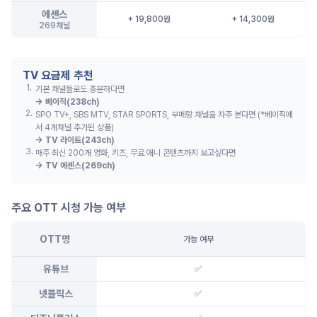
에센스
+ 19,800원
+ 14,300원
269채널
TV 요금제 추천
1
.
기본 채널들로도 충분하다면
→
베이직(238ch)
2
.
SPO TV+, SBS MTV, STAR SPORTS, 부메랑 채널을 자주 본다면 (*베이직에
서 4개채널 추가된 상품)
→
TV 라이트(243ch)
3
.
매주 최신 200개 영화, 키즈, 무료 애니 콘텐츠까지 보고싶다면
→
TV 에센스(269ch)
주요 OTT 시청 가능 여부
OTT명
가능 여부
유튜브
✅
넷플릭스
✅