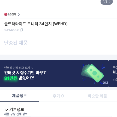
1
/
8
울트라와이드 모니터 34인치 (WFHD)
34WP550
단종된 제품
복
렌트리 견적 비교 후기
렌
인터넷 & 정수기만 바꾸고
받았어요!
바
0
/
3
제품정보
후기 0
비슷한 제품
기본정보
제품 구성 전체 정보