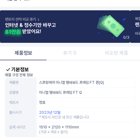
복
렌트리 견적 비교 후기
렌
인터넷 & 정수기만 바꾸고
받았어요!
바
0
/
3
제품정보
후기 0
비슷한 제품
기본정보
제품 구성 전체 정보
제품명
스프링에어 미니멀 템바보드 프레임 FT 퀸(Q)
모델명
미니멀 템바보드 프레임 FT Q
제조사
청호
출시시기
2023년 12월
*제조사 라인업 내 최신 제품입니다
실제 사이즈
1510 x 2120 x 1110mm
(가로 x 세로 x 높이)