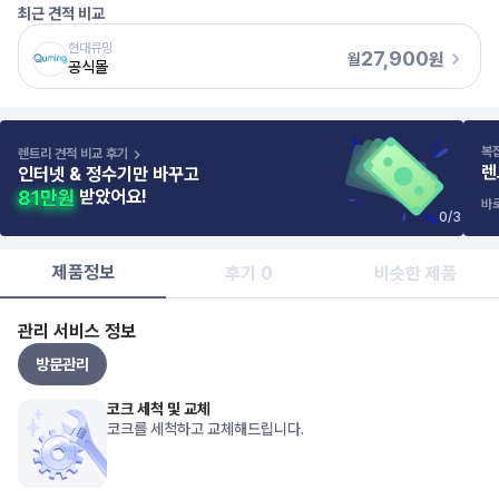
최근 견적 비교
현대큐밍
27,900
원
월
공식몰
복
렌트리 견적 비교 후기
렌
인터넷 & 정수기만 바꾸고
받았어요!
바
0
/
3
제품정보
후기 0
비슷한 제품
관리 서비스 정보
방문관리
코크 세척 및 교체
코크를 세척하고 교체해드립니다.