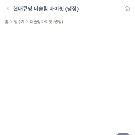
현대큐밍
더슬림 마이핏 (냉정)
홈
정수기
더슬림 마이핏 (냉정)