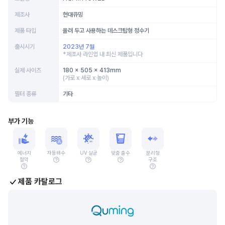
제조사
현대큐밍
제품 타입
올려 두고 사용하는 데스크탑형 정수기
출시시기
2023년 7월
*제조사 라인업 내 최신 제품입니다
실제 사이즈
180 x 505 x 413mm
(가로 x 세로 x 높이)
필터 종류
기타
부가 기능
에너지
자동배수
UV 살균
맞춤 출수
분리형
절약
구조
제품 카탈로그