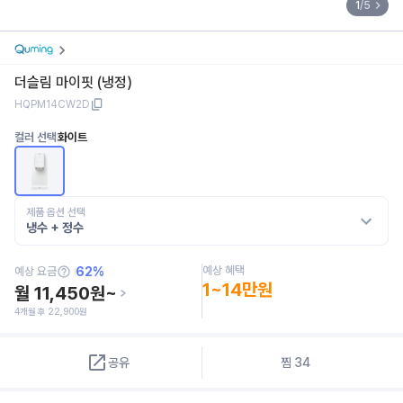
1
/
5
더슬림 마이핏 (냉정)
HQPM14CW2D
컬러 선택
화이트
제품 옵션 선택
냉수 + 정수
예상 혜택
예상 요금
62
%
1~14만원
월
11,450
원~
4
개월 후
22,900
원
공유
찜
34