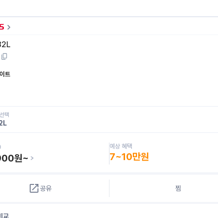
82L
1
이트
 선택
2L
예상 혜택
7~10만원
900
원~
공유
찜
비교