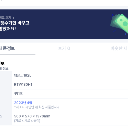
비교 후기
 정수기만 바꾸고
받았어요!
제품정보
후기 0
비슷한 
정보
체 정보
냉장고 182L
RTW180H1
루컴즈
2023년 4월
*제조사 라인업 내 최신 제품입니다
즈
500 x 570 x 1370mm
(가로 x 세로 x 높이)