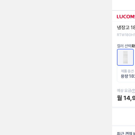
냉장고 1
RTW180H
컬러 선택
화
제품 옵션
용량 18
예상 요금
월
14,
최근 견적 