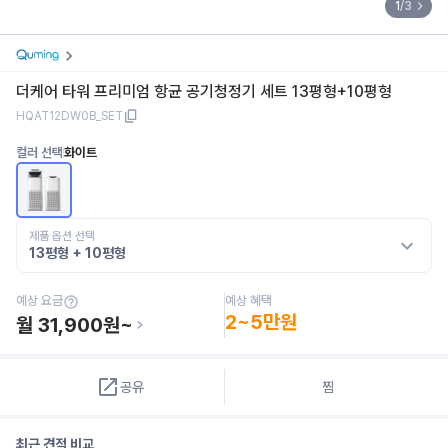
1
/
3
더케어 타워 프리미엄 항균 공기청정기 세트 13평형+10평형
HQAT12DW0B_SET
컬러 선택
화이트
제품 옵션 선택
13평형 + 10평형
예상 혜택
예상 요금
2~5만원
월
31,900
원~
공유
찜
최근 견적 비교