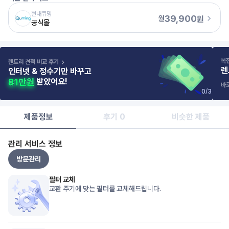
현대큐밍
39,900
원
월
공식몰
복
렌트리 견적 비교 후기
렌
인터넷 & 정수기만 바꾸고
받았어요!
바
0
/
3
제품정보
후기 0
비슷한 제품
관리 서비스 정보
방문관리
필터 교체
교환 주기에 맞는 필터를 교체해드립니다.