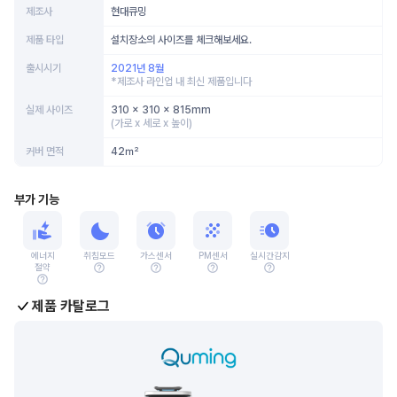
제조사
현대큐밍
제품 타입
설치장소의 사이즈를 체크해보세요.
출시시기
2021년 8월
*제조사 라인업 내 최신 제품입니다
실제 사이즈
310 x 310 x 815mm
(가로 x 세로 x 높이)
커버 면적
42㎡
부가 기능
에너지
취침모드
가스센서
PM센서
실시간감지
절약
제품 카탈로그