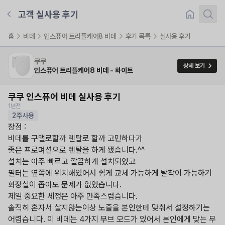
고객 실사용 후기
1
/
2
홈
비데
인스퓨어 트리플케어8 비데
후기 목록
실사용 후기
쿠쿠
상세 보기
인스퓨어 트리플케어8 비데 - 화이트
쿠쿠 인스퓨어 비데 실사용 후기
1년전
2주사용
장점 :

비데를 구맬로할까 렌탈로 할까 고민하다가

좋은 프로며션으로 렌탈을 하게 됐습니다.^^

설치는 아주 빠르고 깔끔하게 설치되었고

필터는 옆쪽에 위치해있어서 쉽게 교체 가능하게 탈착이 가능하기 
화장실이 좁아도 문제가 없었습니다.

제일 중요한 세정은 아주 만족스럽습니다.

솔직히 혼자서 살지않는이상 노즐을 본인한테 맞춰서 설정하기는 
어렵습니다. 이 비데는 4가지 무브 모드가 있어서 본인에게 맞는 무